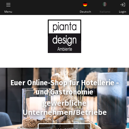
Menu
Deutsch
Italiano
Login
Euer Online-Shop für Hotellerie -
und Gastronomie
gewerbliche
Unternehmen/Betriebe